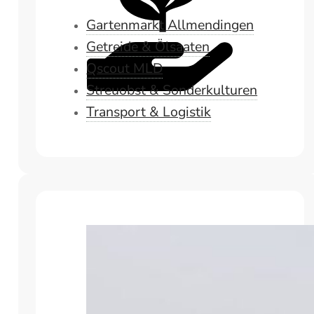
Gartenmarkt Allmendingen
Getreide & Ölsaaten
Qscout MLD
Streuobst & Sonderkulturen
Transport & Logistik