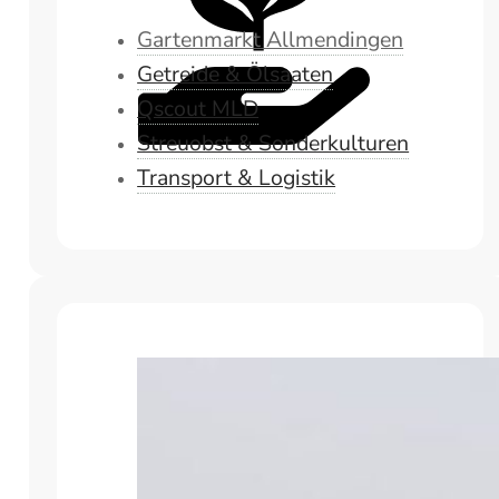
Gartenmarkt Allmendingen
Getreide & Ölsaaten
Qscout MLD
Streuobst & Sonderkulturen
Transport & Logistik