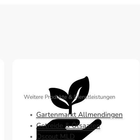
Weitere Produkte & Dienstleistungen
Gartenmarkt Allmendingen
Getreide & Ölsaaten
Qscout MLD