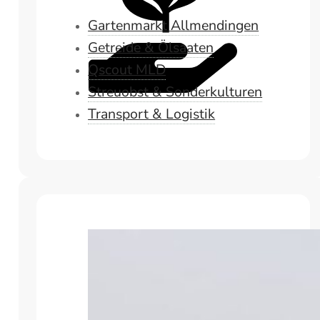
Gartenmarkt Allmendingen
Getreide & Ölsaaten
Qscout MLD
Streuobst & Sonderkulturen
Transport & Logistik