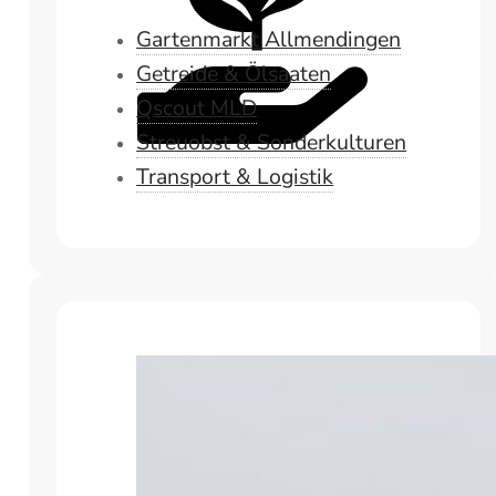
Gartenmarkt Allmendingen
Getreide & Ölsaaten
Qscout MLD
Streuobst & Sonderkulturen
Transport & Logistik