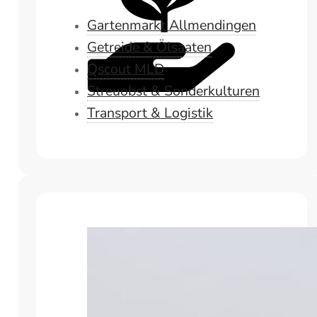
Gartenmarkt Allmendingen
Getreide & Ölsaaten
Qscout MLD
Streuobst & Sonderkulturen
Transport & Logistik