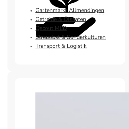
Gartenmarkt Allmendingen
Getreide & Ölsaaten
Qscout MLD
Streuobst & Sonderkulturen
Transport & Logistik