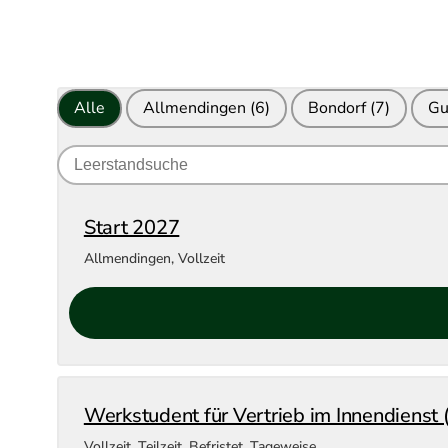
Alle
Allmendingen
(6)
Bondorf
(7)
Gu
Search
for
jobs
Start 2027
Allmendingen
,
Vollzeit
Werkstudent für Vertrieb im Innendienst 
Vollzeit, Teilzeit, Befristet, Tageweise