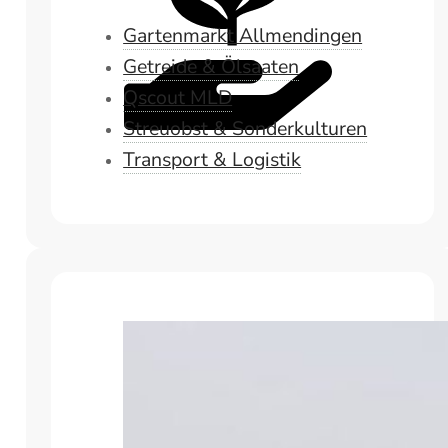
Gartenmarkt Allmendingen
Getreide & Ölsaaten
Qscout MLD
Streuobst & Sonderkulturen
Transport & Logistik