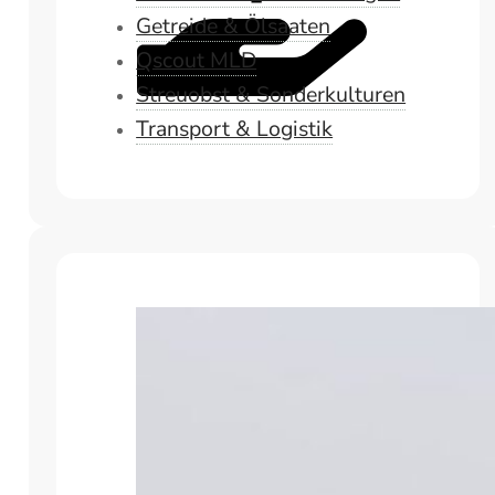
Getreide & Ölsaaten
Qscout MLD
Streuobst & Sonderkulturen
Transport & Logistik