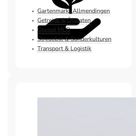
Gartenmarkt Allmendingen
Getreide & Ölsaaten
Qscout MLD
Streuobst & Sonderkulturen
Transport & Logistik