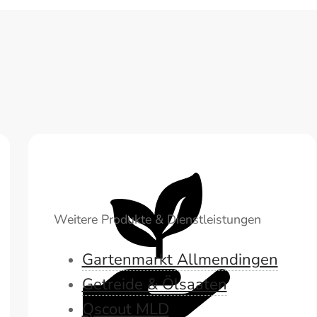
Weitere Produkte & Dienstleistungen
Gartenmarkt Allmendingen
Getreide & Ölsaaten
Qscout MLD