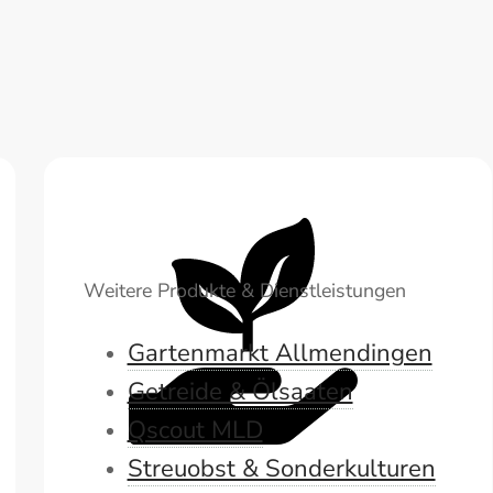
Weitere Produkte & Dienstleistungen
Gartenmarkt Allmendingen
Getreide & Ölsaaten
Qscout MLD
Streuobst & Sonderkulturen