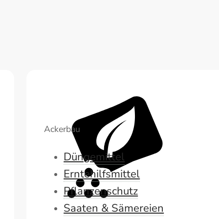
Ackerbau
Düngemittel
Erntehilfsmittel
Pflanzenschutz
Saaten & Sämereien