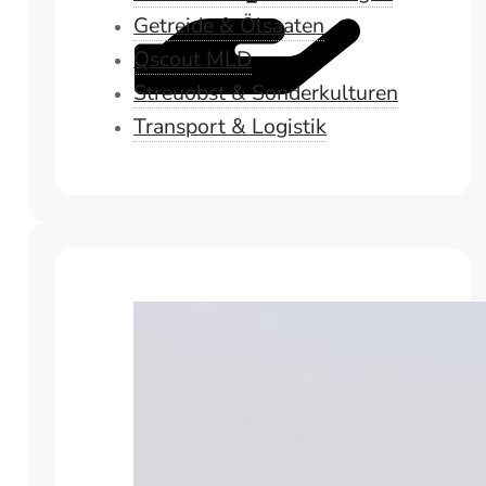
Getreide & Ölsaaten
Qscout MLD
Streuobst & Sonderkulturen
Transport & Logistik