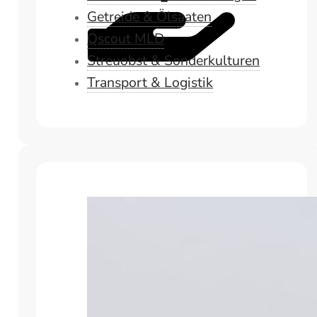
Getreide & Ölsaaten
Qscout MLD
Streuobst & Sonderkulturen
Transport & Logistik