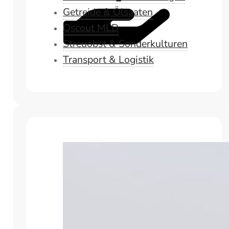
Getreide & Ölsaaten
Qscout MLD
Streuobst & Sonderkulturen
Transport & Logistik