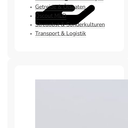
Getreide & Ölsaaten
Qscout MLD
Streuobst & Sonderkulturen
Transport & Logistik